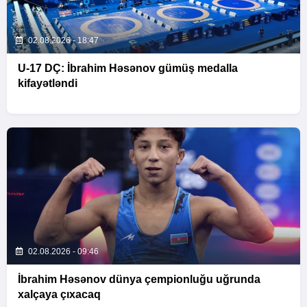
02.08.2026 - 18:47
U-17 DÇ: İbrahim Həsənov gümüş medalla
kifayətləndi
02.08.2026 - 09:46
İbrahim Həsənov dünya çempionluğu uğrunda
xalçaya çıxacaq