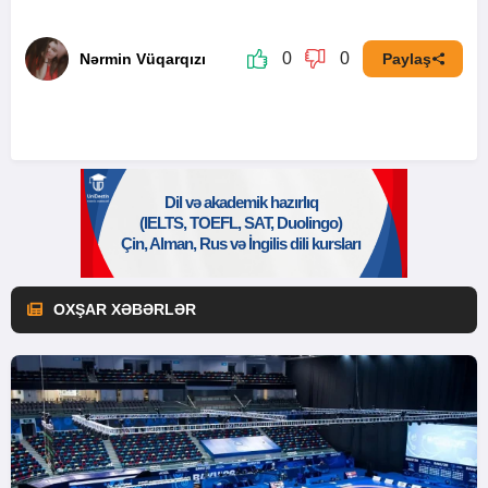
0
0
Nərmin Vüqarqızı
Paylaş
OXŞAR XƏBƏRLƏR