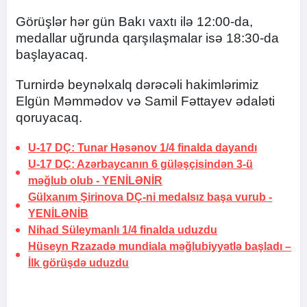
Görüşlər hər gün Bakı vaxtı ilə 12:00-da,
medallar uğrunda qarşılaşmalar isə 18:30-da
başlayacaq.
Turnirdə beynəlxalq dərəcəli hakimlərimiz
Elgün Məmmədov və Samil Fəttayev ədaləti
qoruyacaq.
U-17 DÇ: Tunar Həsənov 1/4 finalda dayandı
U-17 DÇ: Azərbaycanın 6 güləşçisindən 3-ü
məğlub olub -
YENİLƏNİR
Gülxanım Şirinova DÇ-ni medalsız başa vurub -
YENİLƏNİB
Nihad Süleymanlı 1/4 finalda uduzdu
Hüseyn Rzazadə mundiala məğlubiyyətlə başladı –
İlk görüşdə uduzdu