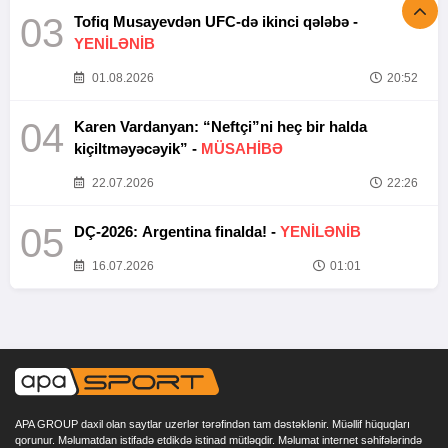
03
Tofiq Musayevdən UFC-də ikinci qələbə -
YENİLƏNİB
01.08.2026
20:52
04
Karen Vardanyan: “Neftçi”ni heç bir halda
kiçiltməyəcəyik” -
MÜSAHİBƏ
22.07.2026
22:26
05
DÇ-2026: Argentina finalda! -
YENİLƏNİB
16.07.2026
01:01
APA GROUP daxil olan saytlar uzerlər tərəfindən tam dəstəklənir. Müəllif hüquqları
qorunur. Məlumatdan istifadə etdikdə istinad mütləqdir. Məlumat internet səhifələrində