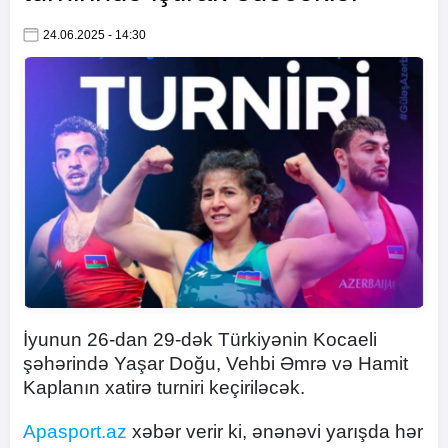
24.06.2025 - 14:30
İyunun 26-dan 29-dək Türkiyənin Kocaeli
şəhərində Yaşar Doğu, Vehbi Əmrə və Hamit
Kaplanın xatirə turniri keçiriləcək.
Apasport.az
xəbər verir ki, ənənəvi yarışda hər