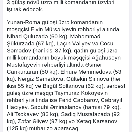
3 güləş növü üzrə milli komandanın üzvləri
iştirak edəcək.
Yunan-Roma güləşi üzrə komandanın
məşqçisi Elvin Mürsəliyevin rəhbərliyi altında
Nihad Quluzadə (60 kq), Məhəmməd
Şükürzadə (67 kq), Laçın Vəliyev və Cocu
Səmədov (hər ikisi 87 kq), qadın güləşi üzrə
milli komandanın böyük məşqçisi Ağahüseyn
Mustafayevin rəhbərliyi altında Əsmər
Cankurtaran (50 kq), Elnurə Məmmədova (53
kq), Nərgiz Səmədova, Gültəkin Şirinova (hər
ikisi 55 kq) və Birgül Soltanova (62 kq), sərbəst
güləş üzrə məşqçi Taymuraz Kokoyevin
rəhbərliyi altında isə Fərid Cabbarov, Cəbrayıl
Hacıyev, Səbuhi Əmiraslanov (hamısı 79 kq),
Ali Tsokayev (86 kq), Sadiq Mustafazadə (92
kq), Zəfər Əliyev (97 kq) və Xetaq Karsanov
(125 kq) mübarizə aparacaq.