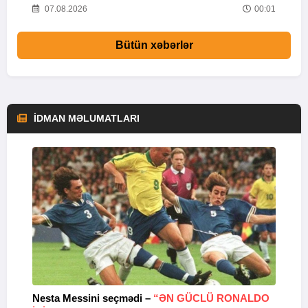
52
07.08.2026
00:01
Bütün xəbərlər
İDMAN MƏLUMATLARI
Nesta Messini seçmədi –
“ƏN GÜCLÜ RONALDO
“