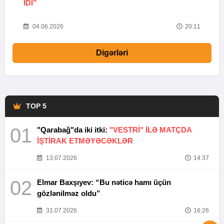
IDI”
V
20
04.06.2026
20:11
Digərləri
TOP 5
01
"Qarabağ"da iki itki:
"VESTRİ" İLƏ MATÇDA
İŞTİRAK ETMƏYƏCƏKLƏR
13.07.2026
14:37
02
Elmar Baxşıyev: “Bu nəticə hamı üçün
gözlənilməz oldu”
31.07.2026
16:26