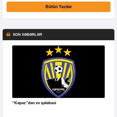
Bütün Yazılar
SON XƏBƏRLƏR
“Kəpəz”dən ev qələbəsi
Q
i