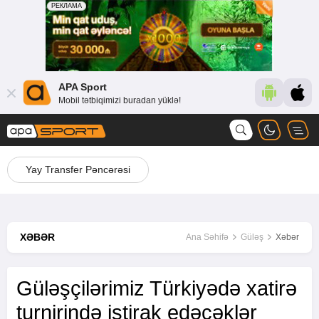
APA Sport
Mobil tətbiqimizi buradan yüklə!
Yay Transfer Pəncərəsi
XƏBƏR
Ana Səhifə
Güləş
Xəbər
Güləşçilərimiz Türkiyədə xatirə
turnirində iştirak edəcəklər