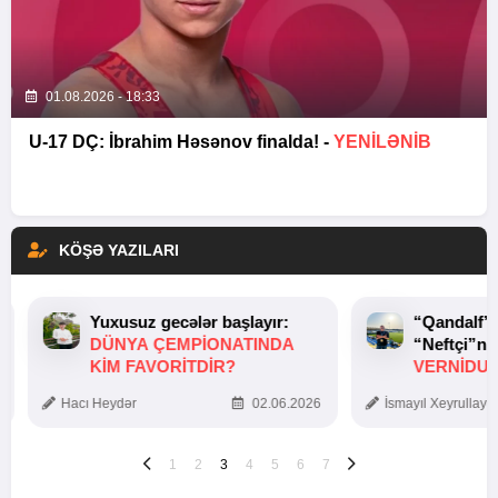
01.08.2026 - 18:33
U-17 DÇ: İbrahim Həsənov finalda! -
YENİLƏNİB
KÖŞƏ YAZILARI
Yuxusuz gecələr başlayır:
“Qandalf”
DÜNYA ÇEMPIONATINDA
“Neftçi”ni
KIM FAVORITDIR?
VERNİDUB
TOXUNUŞ
Hacı Heydər
02.06.2026
İsmayıl Xeyrullaye
1
2
3
4
5
6
7