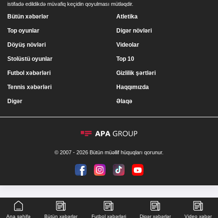
istifadə edildikdə müvafiq keçidin qoyulması mütləqdir.
Bütün xəbərlər
Atletika
Top oyunlar
Digər növləri
Döyüş növləri
Videolar
Stolüstü oyunlar
Top 10
Futbol xəbərləri
Gizlilik şərtləri
Tennis xəbərləri
Haqqımızda
Digər
Əlaqə
© 2007 - 2026 Bütün müəllif hüquqları qorunur.
Ana səhifə
Bütün xəbərlər
Futbol xəbərləri
Digər xəbərlər
Video xəbər