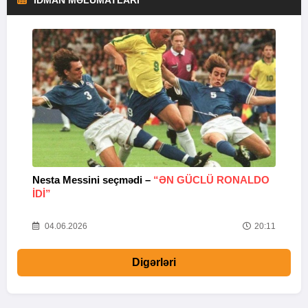
Nesta Messini seçmədi –
“ƏN GÜCLÜ RONALDO
“
IDI”
V
20
04.06.2026
20:11
Digərləri