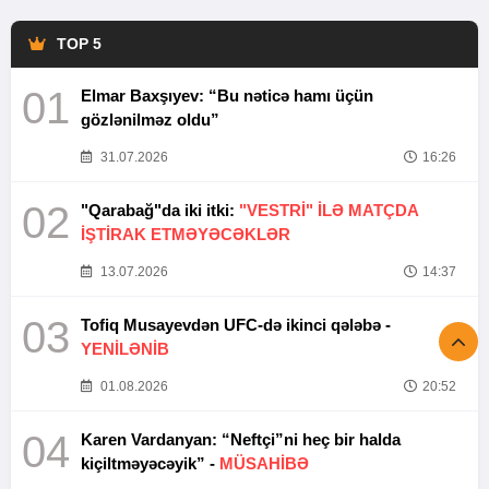
TOP 5
01
Elmar Baxşıyev: “Bu nəticə hamı üçün
gözlənilməz oldu”
31.07.2026
16:26
02
"Qarabağ"da iki itki:
"VESTRİ" İLƏ MATÇDA
İŞTİRAK ETMƏYƏCƏKLƏR
13.07.2026
14:37
03
Tofiq Musayevdən UFC-də ikinci qələbə -
YENİLƏNİB
01.08.2026
20:52
04
Karen Vardanyan: “Neftçi”ni heç bir halda
kiçiltməyəcəyik” -
MÜSAHİBƏ