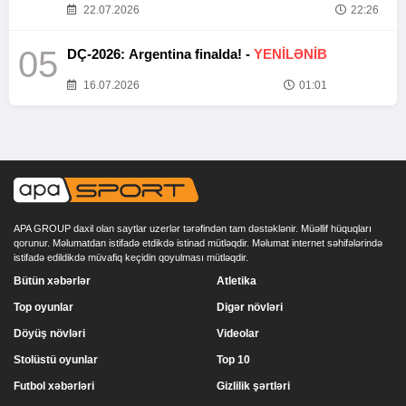
22.07.2026
22:26
05
DÇ-2026: Argentina finalda! -
YENİLƏNİB
16.07.2026
01:01
APA GROUP daxil olan saytlar uzerlər tərəfindən tam dəstəklənir. Müəllif hüquqları
qorunur. Məlumatdan istifadə etdikdə istinad mütləqdir. Məlumat internet səhifələrində
istifadə edildikdə müvafiq keçidin qoyulması mütləqdir.
Bütün xəbərlər
Atletika
Top oyunlar
Digər növləri
Döyüş növləri
Videolar
Stolüstü oyunlar
Top 10
Futbol xəbərləri
Gizlilik şərtləri