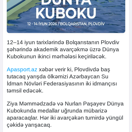
12–14 iyun tarixlərində Bolqarıstanın Plovdiv
şəhərində akademik avarçəkmə üzrə Dünya
Kubokunun ikinci mərhələsi keçiriləcək.
Apasport.az
xəbər verir ki, Plovdivdə baş
tutacaq yarışda ölkəmizi Azərbaycan Su
İdman Növləri Federasiyasının iki idmançısı
təmsil edəcək.
Ziya Məmmədzadə və Nurlan Paşayev Dünya
Kubokunda medallar uğrunda mübarizə
aparacaqlar. Hər iki avarçəkən turnirdə yüngül
çəkidə yarışacaq.