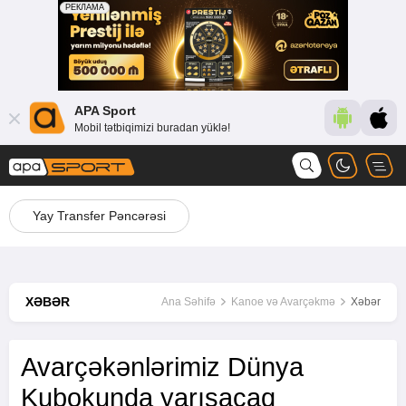
APA Sport
Mobil tətbiqimizi buradan yüklə!
Yay Transfer Pəncərəsi
XƏBƏR
Ana Səhifə
Kanoe və Avarçəkmə
Xəbər
Avarçəkənlərimiz Dünya
Kubokunda yarışacaq