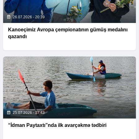
26.07.2026 - 20:39
Kanoeçimiz Avropa çempionatının gümüş medalını
qazandı
25.07.2026 - 17:43
“İdman Paytaxtı”nda ilk avarçəkmə tədbiri