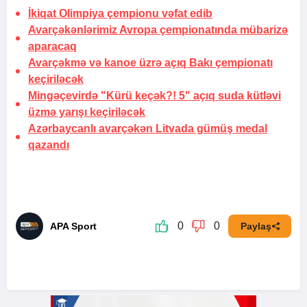
İkiqat Olimpiya çempionu vəfat edib
Avarçəkənlərimiz Avropa çempionatında mübarizə
aparacaq
Avarçəkmə və kanoe üzrə açıq Bakı çempionatı
keçiriləcək
Mingəçevirdə "Kürü keçək?! 5" açıq suda kütləvi
üzmə yarışı keçiriləcək
Azərbaycanlı avarçəkən Litvada gümüş medal
qazandı
0
0
APA Sport
Paylaş