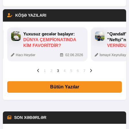
KÖŞƏ YAZILARI
Yuxusuz gecələr başlayır:
“Qandalf”
DÜNYA ÇEMPIONATINDA
“Neftçi”ni
KIM FAVORITDIR?
VERNİDUB
TOXUNUŞ
Hacı Heydər
02.06.2026
İsmayıl Xeyrullaye
1
2
3
4
5
6
7
Bütün Yazılar
SON XƏBƏRLƏR