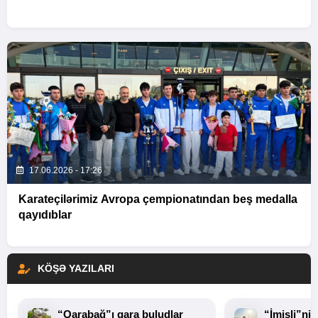
17.06.2026 - 17:26
Karateçilərimiz Avropa çempionatından beş medalla
qayıdıblar
KÖŞƏ YAZILARI
“Qarabağ”ı qara buludlar
“İmişli”ni