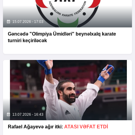
15.07.2026 - 17:03
Gəncədə "Olimpiya Ümidləri" beynəlxalq karate
turniri keçiriləcək
13.07.2026 - 16:43
Rafael Ağayevə ağır itki:
ATASI VƏFAT ETDI