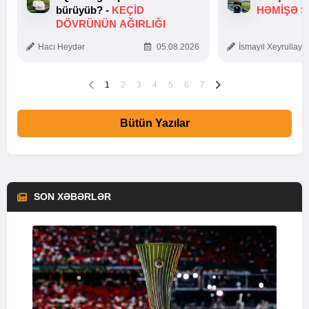
bürüyüb? -
KEÇID
HƏMIŞƏ Ş
DÖVRÜNÜN AĞIRLIĞI
Hacı Heydər
05.08.2026
İsmayıl Xeyrullaye
1
2
3
4
5
6
7
Bütün Yazılar
SON XƏBƏRLƏR