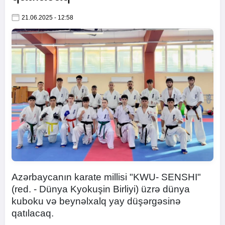
21.06.2025 - 12:58
Azərbaycanın karate millisi "KWU- SENSHI"
(red. - Dünya Kyokuşin Birliyi) üzrə dünya
kuboku və beynəlxalq yay düşərgəsinə
qatılacaq.