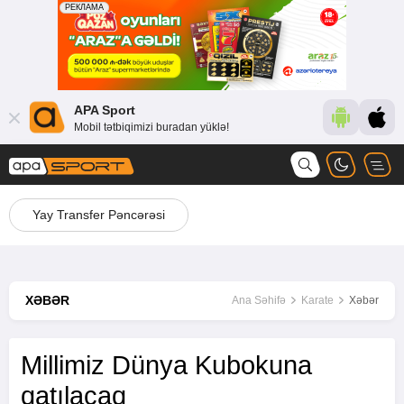
APA Sport
Mobil tətbiqimizi buradan yüklə!
Yay Transfer Pəncərəsi
XƏBƏR
Ana Səhifə
Karate
Xəbər
Millimiz Dünya Kubokuna
qatılacaq