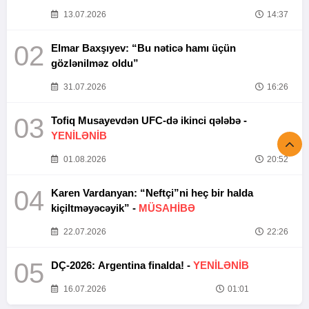
13.07.2026
14:37
02
Elmar Baxşıyev: “Bu nəticə hamı üçün
gözlənilməz oldu”
31.07.2026
16:26
03
Tofiq Musayevdən UFC-də ikinci qələbə -
YENİLƏNİB
01.08.2026
20:52
04
Karen Vardanyan: “Neftçi”ni heç bir halda
kiçiltməyəcəyik” -
MÜSAHİBƏ
22.07.2026
22:26
05
DÇ-2026: Argentina finalda! -
YENİLƏNİB
16.07.2026
01:01