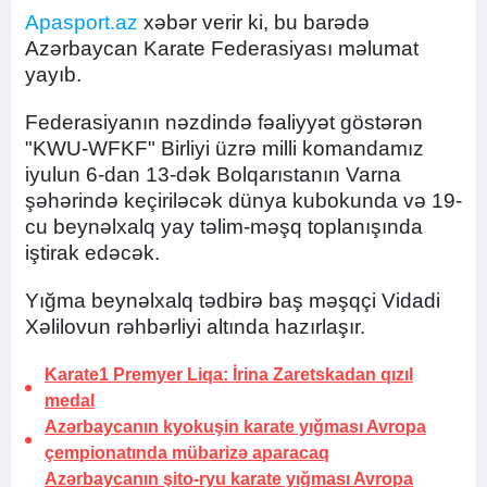
Apasport.az
xəbər verir ki, bu barədə
Azərbaycan Karate Federasiyası məlumat
yayıb.
Federasiyanın nəzdində fəaliyyət göstərən
"KWU-WFKF" Birliyi üzrə milli komandamız
iyulun 6-dan 13-dək Bolqarıstanın Varna
şəhərində keçiriləcək dünya kubokunda və 19-
cu beynəlxalq yay təlim-məşq toplanışında
iştirak edəcək.
Yığma beynəlxalq tədbirə baş məşqçi Vidadi
Xəlilovun rəhbərliyi altında hazırlaşır.
Karate1 Premyer Liqa: İrina Zaretskadan qızıl
medal
Azərbaycanın kyokuşin karate yığması Avropa
çempionatında mübarizə aparacaq
Azərbaycanın şito-ryu karate yığması Avropa