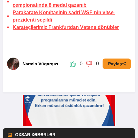
çempionatında 8 medal qazanıb
Parakarate Komitəsinin sədri WSF-nin vitse-
prezidenti seçildi
Karateçilərimiz Frankfurtdan Vətənə dönüblər
0
0
Nərmin Vüqarqızı
Paylaş
OXŞAR XƏBƏRLƏR