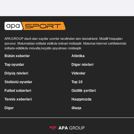
APA GROUP daxil olan saytlar uzerlər tərəfindən tam dəstəklənir. Müəllif hüquqları
qorunur. Məlumatdan istifadə etdikdə istinad mütləqdir. Məlumat internet səhifələrində
istifadə edildikdə müvafiq keçidin qoyulması mütləqdir.
Bütün xəbərlər
Atletika
Top oyunlar
Digər növləri
Döyüş növləri
Videolar
Stolüstü oyunlar
Top 10
Futbol xəbərləri
Gizlilik şərtləri
Tennis xəbərləri
Haqqımızda
Digər
Əlaqə