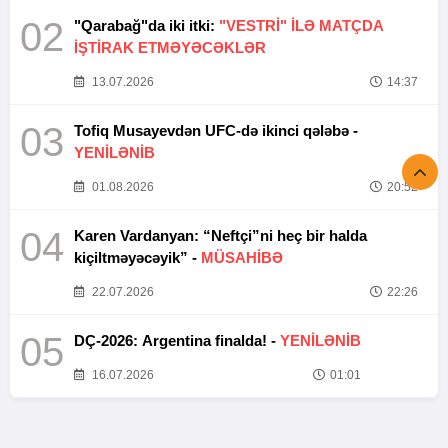
02
"Qarabağ"da iki itki:
"VESTRİ" İLƏ MATÇDA
İŞTİRAK ETMƏYƏCƏKLƏR
13.07.2026
14:37
03
Tofiq Musayevdən UFC-də ikinci qələbə -
YENİLƏNİB
01.08.2026
20:52
04
Karen Vardanyan: “Neftçi”ni heç bir halda
kiçiltməyəcəyik” -
MÜSAHİBƏ
22.07.2026
22:26
05
DÇ-2026: Argentina finalda! -
YENİLƏNİB
16.07.2026
01:01