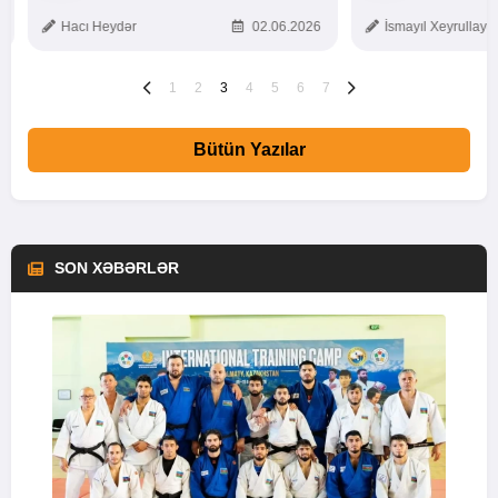
TOXUNUŞ
Hacı Heydər
02.06.2026
İsmayıl Xeyrullaye
1
2
3
4
5
6
7
Bütün Yazılar
SON XƏBƏRLƏR