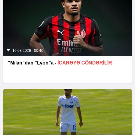
10.08.2026 - 00:40
“Milan”dan “Lyon”a -
İCARƏYƏ GÖNDƏRİLİR