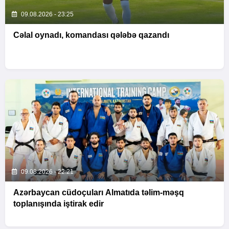
09.08.2026 - 23:25
Cəlal oynadı, komandası qələbə qazandı
09.08.2026 - 22:21
Azərbaycan cüdoçuları Almatıda təlim-məşq
toplanışında iştirak edir