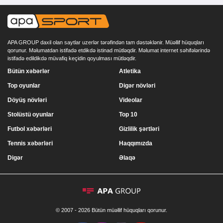
APA GROUP daxil olan saytlar uzerlər tərəfindən tam dəstəklənir. Müəllif hüquqları
qorunur. Məlumatdan istifadə etdikdə istinad mütləqdir. Məlumat internet səhifələrində
istifadə edildikdə müvafiq keçidin qoyulması mütləqdir.
Bütün xəbərlər
Atletika
Top oyunlar
Digər növləri
Döyüş növləri
Videolar
Stolüstü oyunlar
Top 10
Futbol xəbərləri
Gizlilik şərtləri
Tennis xəbərləri
Haqqımızda
Digər
Əlaqə
© 2007 - 2026 Bütün müəllif hüquqları qorunur.