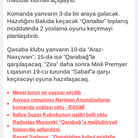
mətbuat xidməti açıqlayıb.
Komanda yanvarın 3-də bir araya gələcək.
Hazırlığını Bakıda keçəcək “Qartallar” toplanış
müddətində 2 yoxlama oyunu keçirməyi
planlaşdırıb.
Qəsəbə klubu yanvarın 10-da “Araz-
Naxçıvan”, 15-də isə “Qarabağ”la
qarşılaşacaq. “Zirə” daha sonra Misli Premyer
Liqasının 19-cu turunda “Səbail”ə qarşı
keçirəcəyi oyuna hazırlaşacaq.
Messi turun ən yaxşısı seçilib
Avropa çempionu Nəriman Axundzadənin
komanda yoldaşı oldu -
RƏSMİ
İtaliya Super Kubokunun qalibi
bəlli oldu
Radoslav Muravski “Qarabağ”a məğlubiyyəti
biabırçılıq adlandırdı
Rəşad Sadıqov: “Oynatdığım futbol müdafiə