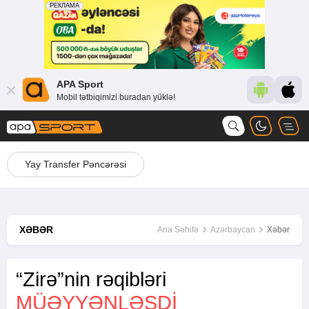
APA Sport
Mobil tətbiqimizi buradan yüklə!
Yay Transfer Pəncərəsi
XƏBƏR
Ana Səhifə
Azərbaycan
Xəbər
“Zirə”nin rəqibləri
MÜƏYYƏNLƏŞDI