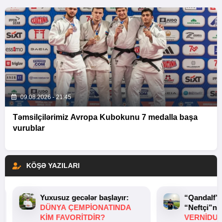
09.08.2026 - 21:45
Təmsilçilərimiz Avropa Kubokunu 7 medalla başa
vurublar
KÖŞƏ YAZILARI
Yuxusuz gecələr başlayır:
“Qandalf”
DÜNYA ÇEMPIONATINDA
“Neftçi”ni
KIM FAVORITDIR?
VERNİDUB