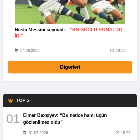
Nesta Messini seçmədi –
“ƏN GÜCLÜ RONALDO
“
IDI”
V
20
04.06.2026
20:11
Digərləri
TOP 5
01
Elmar Baxşıyev: “Bu nəticə hamı üçün
gözlənilməz oldu”
31.07.2026
16:26