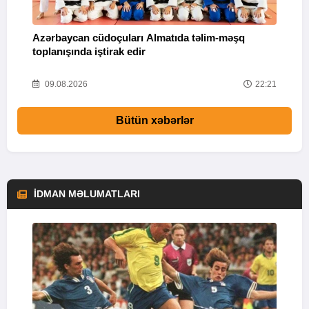
Azərbaycan cüdoçuları Almatıda təlim-məşq
T
toplanışında iştirak edir
v
25
09.08.2026
22:21
Bütün xəbərlər
İDMAN MƏLUMATLARI