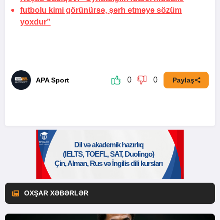
futbolu kimi görünürsə, şərh etməyə sözüm
yoxdur”
0
0
APA Sport
Paylaş
OXŞAR XƏBƏRLƏR