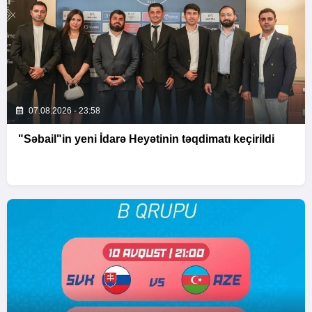
07.08.2026 - 23:58
"Səbail"in yeni İdarə Heyətinin təqdimatı keçirildi