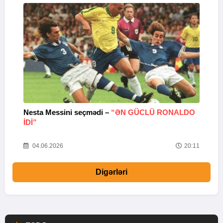
Nesta Messini seçmədi –
“ƏN GÜCLÜ RONALDO
“
IDI”
V
20
04.06.2026
20:11
Digərləri