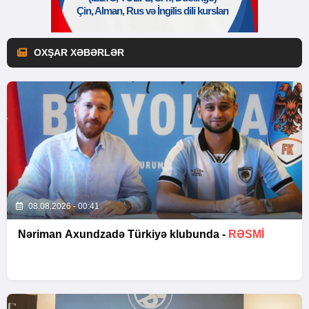
OXŞAR XƏBƏRLƏR
08.08.2026 - 00:41
Nəriman Axundzadə Türkiyə klubunda -
RƏSMİ