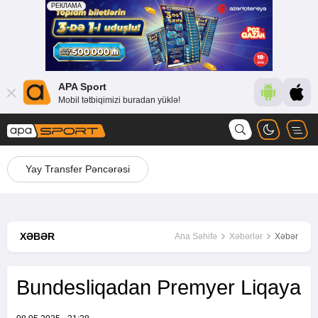
APA Sport
Mobil tətbiqimizi buradan yüklə!
Yay Transfer Pəncərəsi
XƏBƏR
Ana Səhifə
Xəbərlər
Xəbər
Bundesliqadan Premyer Liqaya