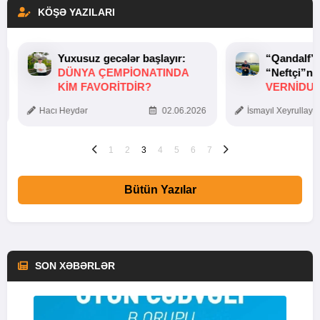
KÖŞƏ YAZILARI
Yuxusuz gecələr başlayır:
“Qandalf”
DÜNYA ÇEMPIONATINDA
“Neftçi”ni
KIM FAVORITDIR?
VERNİDUB
TOXUNUŞ
Hacı Heydər
02.06.2026
İsmayıl Xeyrullaye
1
2
3
4
5
6
7
Bütün Yazılar
SON XƏBƏRLƏR