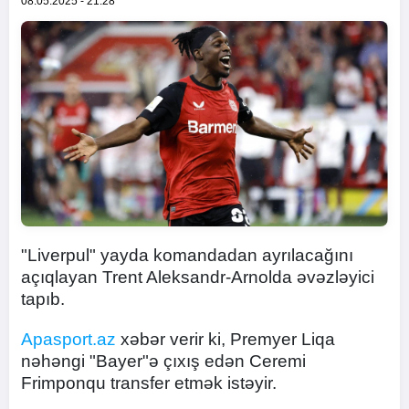
08.05.2025 - 21:28
"Liverpul" yayda komandadan ayrılacağını
açıqlayan Trent Aleksandr-Arnolda əvəzləyici
tapıb.
Apasport.az
xəbər verir ki, Premyer Liqa
nəhəngi "Bayer"ə çıxış edən Ceremi
Frimponqu transfer etmək istəyir.