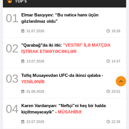
TOP 5
01
Elmar Baxşıyev: “Bu nəticə hamı üçün
gözlənilməz oldu”
31.07.2026
16:26
02
"Qarabağ"da iki itki:
"VESTRİ" İLƏ MATÇDA
İŞTİRAK ETMƏYƏCƏKLƏR
13.07.2026
14:37
03
Tofiq Musayevdən UFC-də ikinci qələbə -
YENİLƏNİB
01.08.2026
20:52
04
Karen Vardanyan: “Neftçi”ni heç bir halda
kiçiltməyəcəyik” -
MÜSAHİBƏ
22.07.2026
22:26