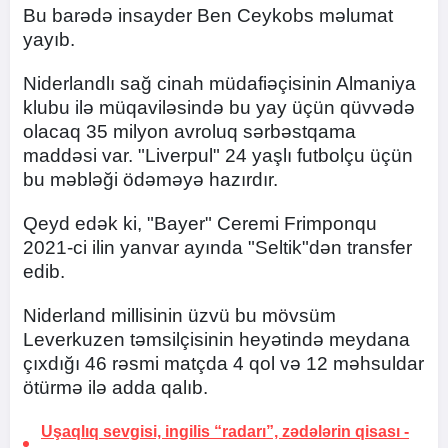
Bu barədə insayder Ben Ceykobs məlumat
yayıb.
Niderlandlı sağ cinah müdafiəçisinin Almaniya
klubu ilə müqaviləsində bu yay üçün qüvvədə
olacaq 35 milyon avroluq sərbəstqama
maddəsi var. "Liverpul" 24 yaşlı futbolçu üçün
bu məbləği ödəməyə hazırdır.
Qeyd edək ki, "Bayer" Ceremi Frimponqu
2021-ci ilin yanvar ayında "Seltik"dən transfer
edib.
Niderland millisinin üzvü bu mövsüm
Leverkuzen təmsilçisinin heyətində meydana
çıxdığı 46 rəsmi matçda 4 qol və 12 məhsuldar
ötürmə ilə adda qalıb.
Uşaqlıq sevgisi, ingilis “radarı”, zədələrin qisası -