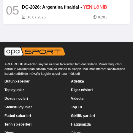
05
DÇ-2026: Argentina finalda! -
YENİLƏNİB
16.07.2026
01:01
APA GROUP daxil olan saytlar uzerlər tərəfindən tam dəstəklənir. Müəllif hüquqları
qorunur. Məlumatdan istifadə etdikdə istinad mütləqdir. Məlumat internet səhifələrində
istifadə edildikdə müvafiq keçidin qoyulması mütləqdir.
Bütün xəbərlər
Atletika
Top oyunlar
Digər növləri
Döyüş növləri
Videolar
Stolüstü oyunlar
Top 10
Futbol xəbərləri
Gizlilik şərtləri
Tennis xəbərləri
Haqqımızda
Digər
Əlaqə