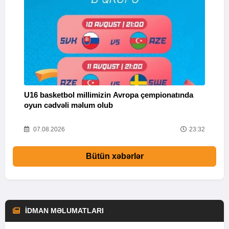
U16 basketbol millimizin Avropa çempionatında
M
oyun cədvəli məlum olub
58
07.08.2026
23:32
Bütün xəbərlər
İDMAN MƏLUMATLARI