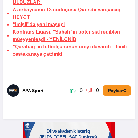
ULDUZLAR
Azərbaycanın 13 cüdoçusu Qüdsdə yarışacaq
-
HEYƏT
“İmişli”də yeni məşqçi
Konfrans Liqası: "Sabah"ın potensial rəqibləri
müəyyənləşdi -
YENİLƏNİB
“Qarabağ”ın futbolçusunun ürəyi dayandı –
təcili
xəstəxanaya çatdırıldı
0
0
APA Sport
Paylaş