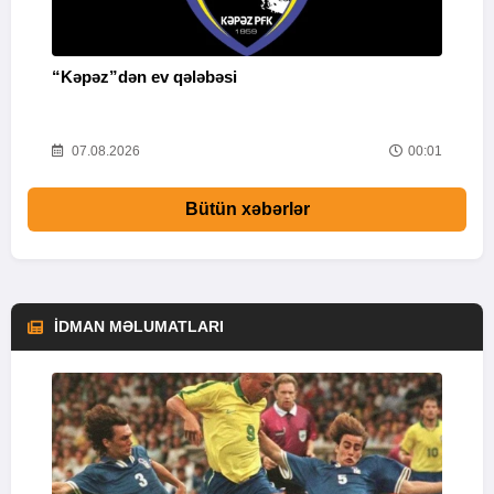
“Kəpəz”dən ev qələbəsi
Q
i
52
07.08.2026
00:01
Bütün xəbərlər
İDMAN MƏLUMATLARI