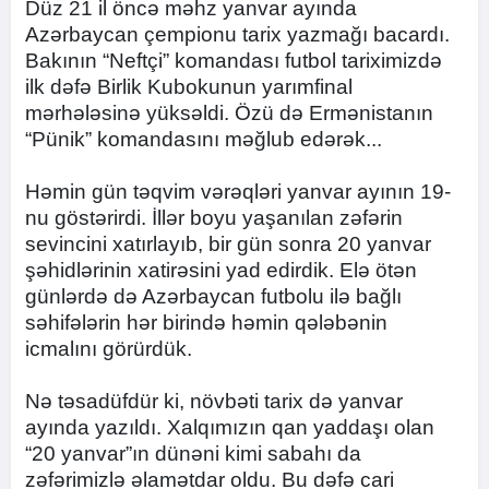
Düz 21 il öncə məhz yanvar ayında
Azərbaycan çempionu tarix yazmağı bacardı.
Bakının “Neftçi” komandası futbol tariximizdə
ilk dəfə Birlik Kubokunun yarımfinal
mərhələsinə yüksəldi. Özü də Ermənistanın
“Pünik” komandasını məğlub edərək...
Həmin gün təqvim vərəqləri yanvar ayının 19-
nu göstərirdi. İllər boyu yaşanılan zəfərin
sevincini xatırlayıb, bir gün sonra 20 yanvar
şəhidlərinin xatirəsini yad edirdik. Elə ötən
günlərdə də Azərbaycan futbolu ilə bağlı
səhifələrin hər birində həmin qələbənin
icmalını görürdük.
Nə təsadüfdür ki, növbəti tarix də yanvar
ayında yazıldı. Xalqımızın qan yaddaşı olan
“20 yanvar”ın dünəni kimi sabahı da
zəfərimizlə əlamətdar oldu. Bu dəfə cari