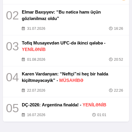
02
Elmar Baxşıyev: “Bu nəticə hamı üçün
gözlənilməz oldu”
31.07.2026
16:26
03
Tofiq Musayevdən UFC-də ikinci qələbə -
YENİLƏNİB
01.08.2026
20:52
04
Karen Vardanyan: “Neftçi”ni heç bir halda
kiçiltməyəcəyik” -
MÜSAHİBƏ
22.07.2026
22:26
05
DÇ-2026: Argentina finalda! -
YENİLƏNİB
16.07.2026
01:01