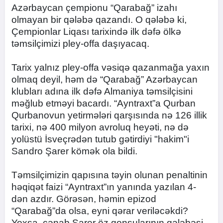
Azərbaycan çempionu “Qarabağ” izahı
olmayan bir qələbə qazandı. O qələbə ki,
Çempionlar Liqası tarixində ilk dəfə ölkə
təmsilçimizi pley-offa daşıyacaq.
Tarix yalnız pley-offa vəsiqə qazanmağa yaxın
olmaq deyil, həm də “Qarabağ” Azərbaycan
klubları adına ilk dəfə Almaniya təmsilçisini
məğlub etməyi bacardı. “Ayntraxt”a Qurban
Qurbanovun yetirmələri qarşısında nə 126 illik
tarixi, nə 400 milyon avroluq heyəti, nə də
yolüstü İsveçrədən tutub gətirdiyi "hakim"i
Sandro Şarer kömək ola bildi.
Təmsilçimizin qapısına təyin olunan penaltinin
həqiqət faizi “Ayntraxt”ın yanında yazılan 4-
dən azdır. Görəsən, həmin epizod
“Qarabağ”da olsa, eyni qərar veriləcəkdi?
Yoxsa, cənab Şarer öz qonşularının qələbəsi