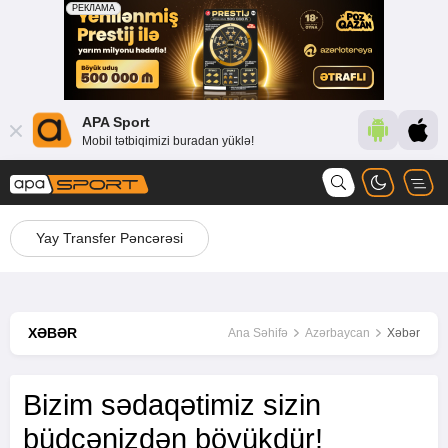
APA Sport
Mobil tətbiqimizi buradan yüklə!
Yay Transfer Pəncərəsi
XƏBƏR
Ana Səhifə
Azərbaycan
Xəbər
Bizim sədaqətimiz sizin
büdcənizdən böyükdür!