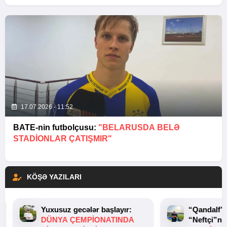
17.07.2026 - 11:52
BATE-nin futbolçusu:
"BELARUSDA BELƏ
STADIONLAR ÇATIŞMIR"
KÖŞƏ YAZILARI
Yuxusuz gecələr başlayır:
“Qandalf”
DÜNYA ÇEMPIONATINDA
“Neftçi”ni