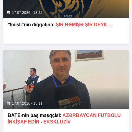
17.07.2026 - 18:25
“İmişli”nin diqqətinə:
ŞIR HƏMIŞƏ ŞIR DEYIL…
17.07.2026 - 15:11
BATE-nin baş məşqçisi:
AZƏRBAYCAN FUTBOLU
INKIŞAF EDIR
-
EKSKLÜZİV