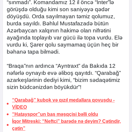
“sınmadı”. Komandamız 12 il öncə “İnter”lə
görüşdə olduğu kimi son saniyəyə qədər
döyüşdü. Orda sayılmayan təmiz qolumuz,
burda sayıldı. Bəhlul Mustafazadə bütün
Azərbaycan xalqının hakimə olan nifrətini
ayağında toplayıb var gücü ilə topa vurdu. Elə
vurdu ki, Şarer qolu saymamaq üçün heç bir
bəhanə tapa bilmədi.
“Braqa”nın ardınca “Ayntraxt” da Bakıda 12
nəfərlə oynayıb evə əliboş qayıtdı. “Qarabağ”
azarkeşlərinin dediyi kimi, “bizim sədaqətimiz
sizin büdcənizdən böyükdür”!
“Qarabağ” kubok və qızıl medallara qovuşdu -
VİDEO
“Hatayspor”un baş məşqçisi bəlli oldu
İqor Mitreski: “Neftçi” barədə nə deyim? Çətindir,
çətin”