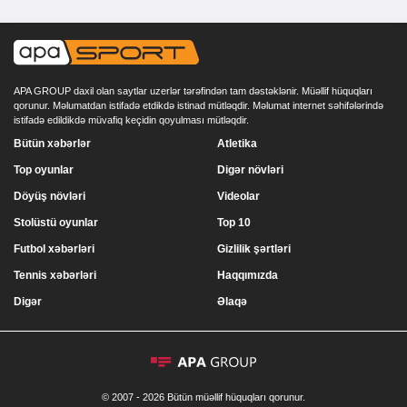
APA GROUP daxil olan saytlar uzerlər tərəfindən tam dəstəklənir. Müəllif hüquqları
qorunur. Məlumatdan istifadə etdikdə istinad mütləqdir. Məlumat internet səhifələrində
istifadə edildikdə müvafiq keçidin qoyulması mütləqdir.
Bütün xəbərlər
Atletika
Top oyunlar
Digər növləri
Döyüş növləri
Videolar
Stolüstü oyunlar
Top 10
Futbol xəbərləri
Gizlilik şərtləri
Tennis xəbərləri
Haqqımızda
Digər
Əlaqə
© 2007 - 2026 Bütün müəllif hüquqları qorunur.