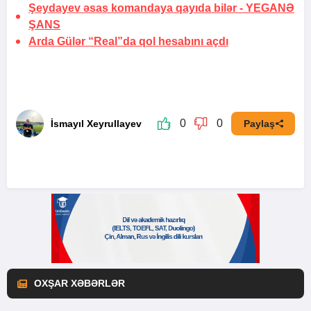
Şeydayev əsas komandaya qayıda bilər -
YEGANƏ
ŞANS
Arda Gülər “Real”da qol hesabını
açdı
0
0
İsmayıl Xeyrullayev
Paylaş
OXŞAR XƏBƏRLƏR