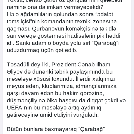
naminə ona da imkan verməyəcəkdi?
Hələ ağdamlıların qolundan sonra “ədalət
təmsilçisi”nin komandanın texniki zonasına
qaçması, Qurbanovun köməkçisinə təkidlə
sarı vərəqə göstərməsi hadisələrin pik həddi
idi. Sanki adam o boyda yolu sırf “Qarabağ”ı
uduzdurmaq üçün qət edib.
Təsadüfi deyil ki, Prezident Cənab İlham
Əliyev də dünənki təbrik paylaşımında bu
məsələyə xüsusi toxundu. İllərdir xalqımızı
məyus edən, klublarımıza, idmançılarımıza
qarşı davam edən bu hakim qərəzinə,
düşmənçiliyinə ölkə başçısı da diqqət çəkdi və
UEFA-nın bu məsələyə artıq aydınlıq
gətirəcəyinə ümid etdiyini vurğuladı.
Bütün bunlara baxmayaraq “Qarabağ”