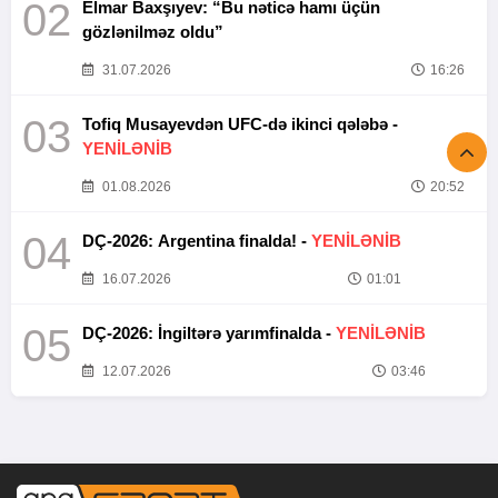
02
Elmar Baxşıyev: “Bu nəticə hamı üçün
gözlənilməz oldu”
31.07.2026
16:26
03
Tofiq Musayevdən UFC-də ikinci qələbə -
YENİLƏNİB
01.08.2026
20:52
04
DÇ-2026: Argentina finalda! -
YENİLƏNİB
16.07.2026
01:01
05
DÇ-2026: İngiltərə yarımfinalda -
YENİLƏNİB
12.07.2026
03:46