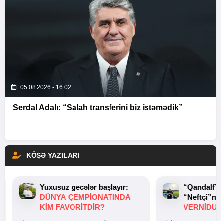
05.08.2026 - 16:02
Serdal Adalı: “Salah transferini biz istəmədik”
KÖŞƏ YAZILARI
Yuxusuz gecələr başlayır:
“Qandalf”
DÜNYA ÇEMPIONATINDA
“Neftçi”ni
KIM FAVORITDIR?
VERNİDUB
TOXUNUŞ