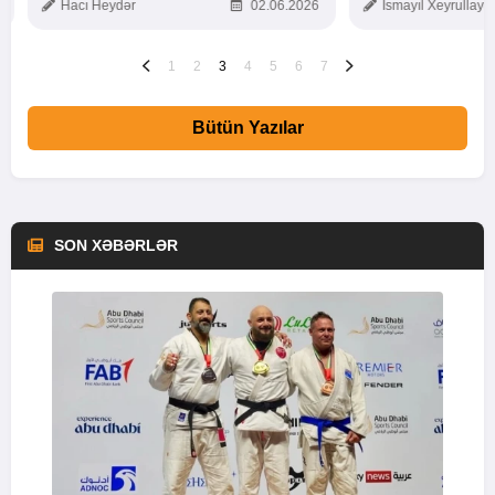
Hacı Heydər
02.06.2026
İsmayıl Xeyrullaye
1
2
3
4
5
6
7
Bütün Yazılar
SON XƏBƏRLƏR