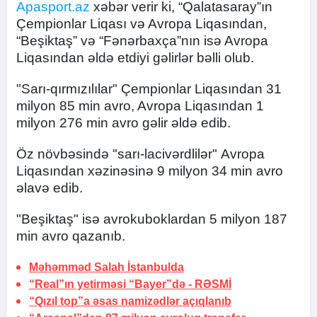
Apasport.az
xəbər verir ki, “Qalatasaray”ın
Çempionlar Liqası və Avropa Liqasından,
“Beşiktaş” və “Fənərbaxça”nın isə Avropa
Liqasından əldə etdiyi gəlirlər bəlli olub.
"Sarı-qırmızılılar" Çempionlar Liqasından 31
milyon 85 min avro, Avropa Liqasından 1
milyon 276 min avro gəlir əldə edib.
Öz növbəsində "sarı-lacivərdlilər" Avropa
Liqasından xəzinəsinə 9 milyon 34 min avro
əlavə edib.
"Beşiktaş" isə avrokuboklardan 5 milyon 187
min avro qazanıb.
Məhəmməd Salah
İstanbulda
“Real”ın yetirməsi “Bayer”də -
RƏSMİ
“Qızıl top”a əsas namizədlər açıqlanıb