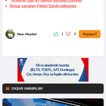
“Arsenal”dan 87 milyon avroluq transfer
Renar yenidən Fildişi Sahili millisində
1
0
Hacı Heydər
Paylaş
OXŞAR XƏBƏRLƏR