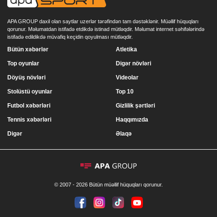
APA GROUP daxil olan saytlar uzerlər tərəfindən tam dəstəklənir. Müəllif hüquqları
qorunur. Məlumatdan istifadə etdikdə istinad mütləqdir. Məlumat internet səhifələrində
istifadə edildikdə müvafiq keçidin qoyulması mütləqdir.
Bütün xəbərlər
Atletika
Top oyunlar
Digər növləri
Döyüş növləri
Videolar
Stolüstü oyunlar
Top 10
Futbol xəbərləri
Gizlilik şərtləri
Tennis xəbərləri
Haqqımızda
Digər
Əlaqə
© 2007 - 2026 Bütün müəllif hüquqları qorunur.