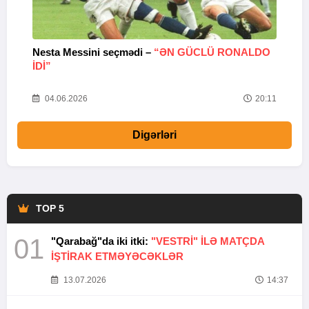
Nesta Messini seçmədi –
“ƏN GÜCLÜ RONALDO
“
IDI”
V
20
04.06.2026
20:11
Digərləri
TOP 5
01
"Qarabağ"da iki itki:
"VESTRİ" İLƏ MATÇDA
İŞTİRAK ETMƏYƏCƏKLƏR
13.07.2026
14:37