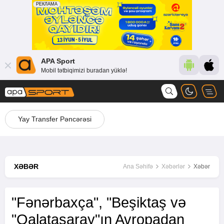
APA Sport
Mobil tətbiqimizi buradan yüklə!
Yay Transfer Pəncərəsi
XƏBƏR
Ana Səhifə
Xəbərlər
Xəbər
"Fənərbaxça", "Beşiktaş və
"Qalatasaray"ın Avropadan