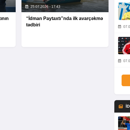
25.07.2026 - 17:43
ının
“İdman Paytaxtı”nda ilk avarçəkmə
tədbiri
07.0
07.0
İ