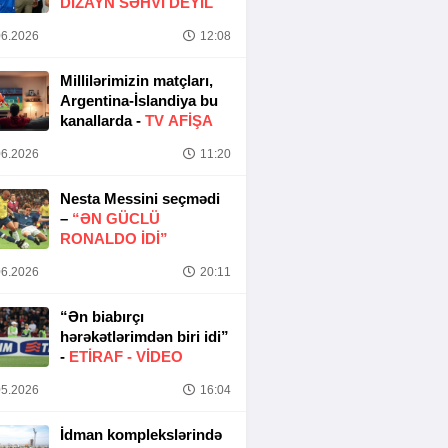
DIZAYN SƏHVI DEYIL
6.2026
12:08
Millilərimizin matçları,
Argentina-İslandiya bu
kanallarda -
TV AFİŞA
6.2026
11:20
Nesta Messini seçmədi
–
“ƏN GÜCLÜ
RONALDO IDI”
6.2026
20:11
“Ən biabırçı
hərəkətlərimdən biri idi”
-
ETIRAF -
VİDEO
5.2026
16:04
İdman komplekslərində