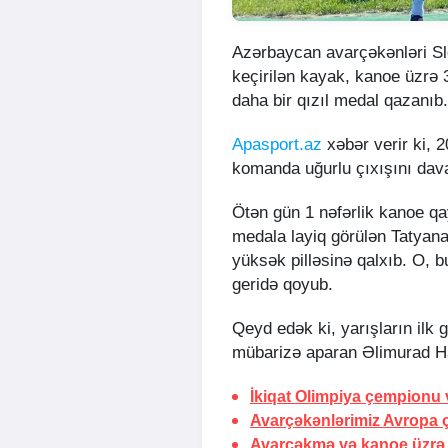
Azərbaycan avarçəkənləri Sl
keçirilən kayak, kanoe üzrə 
daha bir qızıl medal qazanıb.
Apasport.az
xəbər verir ki, 
komanda uğurlu çıxışını dava
Ötən gün 1 nəfərlik kanoe q
medala layiq görülən Tatyana
yüksək pilləsinə qalxıb. O, 
geridə qoyub.
Qeyd edək ki, yarışların il
mübarizə aparan Əlimurad Ha
İkiqat Olimpiya çempionu 
Avarçəkənlərimiz Avropa
Avarçəkmə və kanoe üzrə a