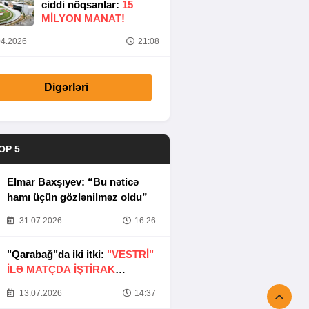
ciddi nöqsanlar:
15
MILYON MANAT!
4.2026
21:08
Digərləri
OP 5
Elmar Baxşıyev: “Bu nəticə
hamı üçün gözlənilməz oldu”
31.07.2026
16:26
"Qarabağ"da iki itki:
"VESTRİ"
İLƏ MATÇDA İŞTİRAK
ETMƏYƏCƏKLƏR
13.07.2026
14:37