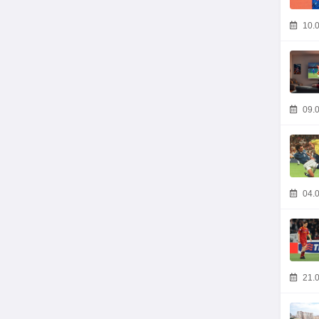
10.0
09.0
04.0
21.0