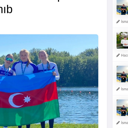
nıb
İsma
Hacı
İsma
İsma