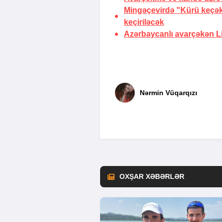
Mingəçevirdə "Kürü keçək?
keçiriləcək
Azərbaycanlı avarçəkən 
Nərmin Vüqarqızı
OXŞAR XƏBƏRLƏR