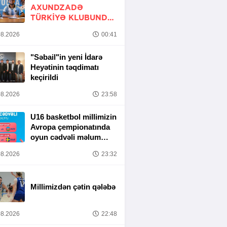
AXUNDZADƏ
TÜRKIYƏ KLUBUNDA
-
RƏSMİ
8.2026
00:41
"Səbail"in yeni İdarə
Heyətinin təqdimatı
keçirildi
8.2026
23:58
U16 basketbol millimizin
Avropa çempionatında
oyun cədvəli məlum
olub
8.2026
23:32
Millimizdən çətin qələbə
8.2026
22:48