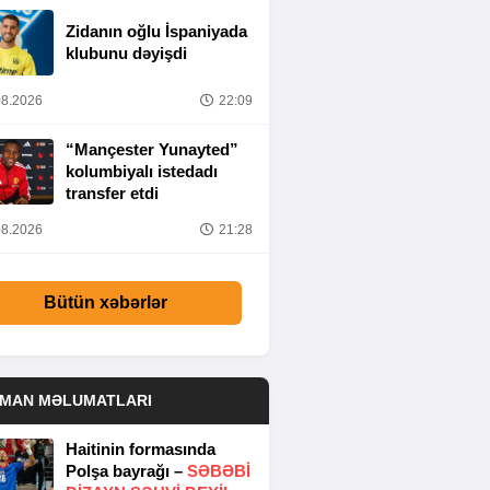
Zidanın oğlu İspaniyada
klubunu dəyişdi
8.2026
22:09
“Mançester Yunayted”
kolumbiyalı istedadı
transfer etdi
8.2026
21:28
Bütün xəbərlər
DMAN MƏLUMATLARI
Haitinin formasında
Polşa bayrağı –
SƏBƏBI