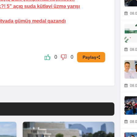
! 5" açıq suda kütləvi üzmə yarışı
08.0
Litvada gümüş medal qazandı
08.0
0
0
Paylaş
08.0
08.0