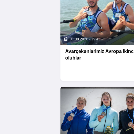
01.08.2026 - 19:45
Avarçəkənlərimiz Avropa ikinc
olublar