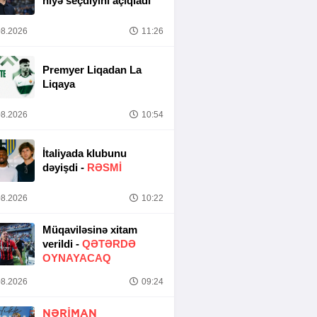
niyə seçdiyini açıqladı
8.2026
11:26
Premyer Liqadan La
Liqaya
8.2026
10:54
İtaliyada klubunu
dəyişdi -
RƏSMİ
8.2026
10:22
Müqaviləsinə xitam
verildi -
QƏTƏRDƏ
OYNAYACAQ
8.2026
09:24
NƏRIMAN