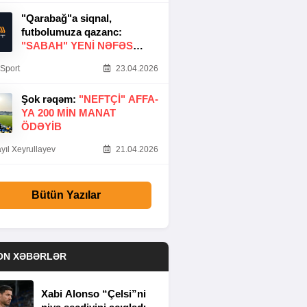
"Qarabağ"a siqnal,
futbolumuza qazanc:
"SABAH" YENI NƏFƏS
GƏTIRDI
Sport
23.04.2026
Şok rəqəm:
"NEFTÇI" AFFA-
YA 200 MIN MANAT
ÖDƏYIB
yıl Xeyrullayev
21.04.2026
Bütün Yazılar
ON XƏBƏRLƏR
Xabi Alonso “Çelsi”ni