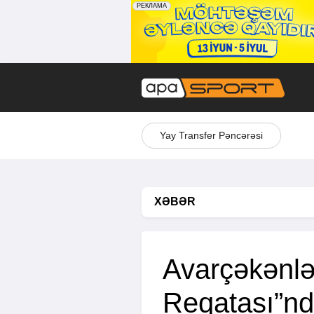
Yay Transfer Pəncərəsi
XƏBƏR
Avarçəkənlər
Reqatası”nda