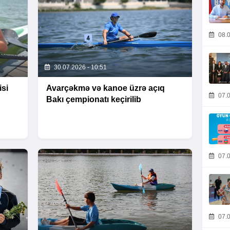
08.0
30.07.2026 - 10:51
isi
Avarçəkmə və kanoe üzrə açıq
07.0
Bakı çempionatı keçirilib
07.0
07.0