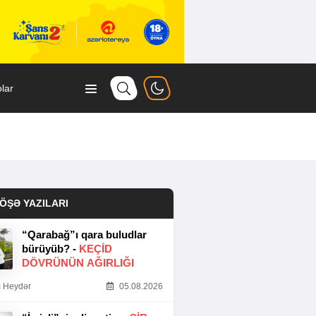
lar
ÖŞƏ YAZILARI
“Qarabağ”ı qara buludlar
bürüyüb? -
KEÇID
DÖVRÜNÜN AĞIRLIĞI
 Heydər
05.08.2026