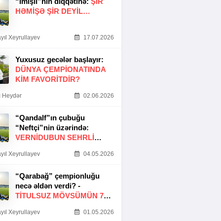
“İmişli”nin diqqətinə:
ŞIR
HƏMIŞƏ ŞIR DEYIL…
yıl Xeyrullayev
17.07.2026
Yuxusuz gecələr başlayır:
DÜNYA ÇEMPIONATINDA
KIM FAVORITDIR?
 Heydər
02.06.2026
“Qandalf”ın çubuğu
“Neftçi”nin üzərində:
VERNİDUBUN SEHRLİ
TOXUNUŞU
yıl Xeyrullayev
04.05.2026
“Qarabağ” çempionluğu
necə əldən verdi? -
TITULSUZ MÖVSÜMÜN 7
SƏBƏBI
yıl Xeyrullayev
01.05.2026