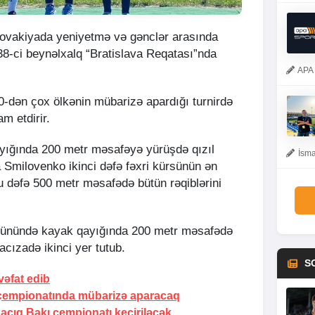
ovakiyada yeniyetmə və gənclər arasında
38-ci beynəlxalq “Bratislava Reqatası”nda
APA 
20-dən çox ölkənin mübarizə apardığı turnirdə
m etdirir.
ayığında 200 metr məsafəyə yürüşdə qızıl
İsma
 Smilovenko ikinci dəfə fəxri kürsünün ən
bu dəfə 500 metr məsafədə bütün rəqiblərini
k günündə kayak qayığında 200 metr məsafədə
cızadə ikinci yer tutub.
S
vəfat edib
 çempionatında mübarizə aparacaq
çıq Bakı çempionatı keçiriləcək