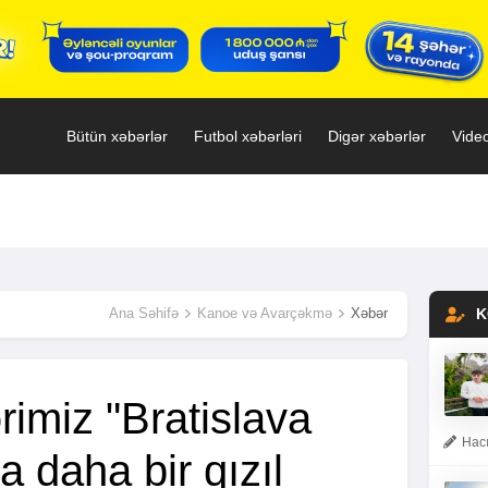
Bütün xəbərlər
Futbol xəbərləri
Digər xəbərlər
Video
Ana Səhifə
Kanoe və Avarçəkmə
Xəbər
K
imiz "Bratislava
Hacı
 daha bir qızıl