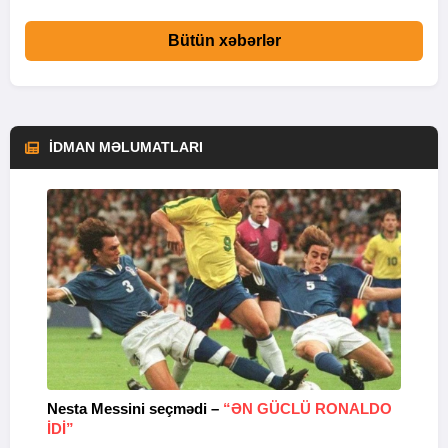
Bütün xəbərlər
İDMAN MƏLUMATLARI
Nesta Messini seçmədi –
“ƏN GÜCLÜ RONALDO
“
IDI”
V