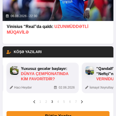
06.08.2026 - 22:30
Vinisius “Real”da qaldı:
UZUNMÜDDƏTLİ
MÜQAVİLƏ
KÖŞƏ YAZILARI
Yuxusuz gecələr başlayır:
“Qandalf”
DÜNYA ÇEMPIONATINDA
“Neftçi”ni
KIM FAVORITDIR?
VERNİDUB
TOXUNUŞ
Hacı Heydər
02.06.2026
İsmayıl Xeyrullaye
1
2
3
4
5
6
7