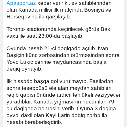
Apasport.az
xəbər verir ki, ev sahiblərindən
olan Kanada millisi ilk matçında Bosniya və
Herseqovina ilə qarşılaşıb.
Toronto stadionunda keçiriləcək görüş Bakı
vaxtı ilə saat 23:00-da başlayıb.
Oyunda hesab 21-ci dəqiqədə açılıb. İvan
Başiçin künc zərbəsindən ötürməsindən sonra
Yovo Lukiç cərimə meydançasında başla
dəqiq oynayıb.
İlk hissədə başqa qol vurulmayıb. Fasilədən
sonra təşəbbüsü ələ alan meydan sahibləri
rəqib qapısı önündə ardıcıl təhlükəli vəziyyətlər
yaradıblar. Kanada yığmasının hücumları 79-
cu dəqiqədə bəhrəsini verib. Oyuna 3 dəqiqə
əvvəl daxil olan Kayl Larin dəqiq zərbə ilə
hesabı bərabərləşdirib.