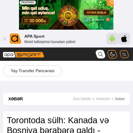
APA Sport
Mobil tətbiqimizi buradan yüklə!
Yay Transfer Pəncərəsi
XƏBƏR
Ana Səhifə
Xəbərlər
Xəbər
Torontoda sülh: Kanada və
Bosniya bərabərə qaldı -