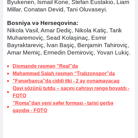
Byukenen, İsmail Kone, Stefan Eustakio, Liam
Millar, Conatan Devid, Tani Oluvaseyi.
Bosniya və Herseqovina:
Nikola Vasil, Amar Dediç, Nikola Katiç, Tarik
Muharemoviç, Sead Kolaşinaç, Esmir
Bayraktareviç, İvan Başiç, Benjamin Tahiroviç,
Amar Memiç, Ermedin Demiroviç, Yovan Lukiç.
Diomande rəsmən “Real”da
Məhəmməd Salah rəsmən “Trabzonspor”da
“Fənərbaxça”da ciddi itki -
2 ay oynamayacaq
Qavi sözünü tutdu –
saçını çəhrayı rəngə boyatdı
-
FOTO
"Roma"dan yeni səfər forması -
tarixi gerbə
qayıdış
-
FOTO