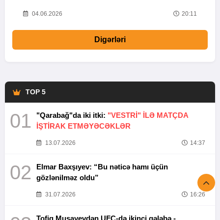
20
04.06.2026
20:11
Digərləri
TOP 5
01
"Qarabağ"da iki itki:
"VESTRİ" İLƏ MATÇDA
İŞTİRAK ETMƏYƏCƏKLƏR
13.07.2026
14:37
02
Elmar Baxşıyev: “Bu nəticə hamı üçün
gözlənilməz oldu”
31.07.2026
16:26
Tofiq Musayevdən UFC-də ikinci qələbə -