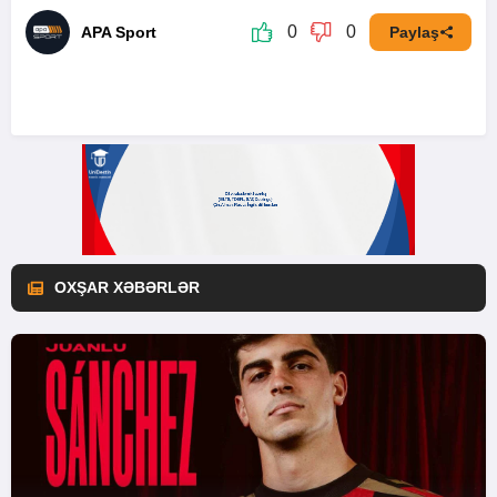
0
0
APA Sport
Paylaş
OXŞAR XƏBƏRLƏR