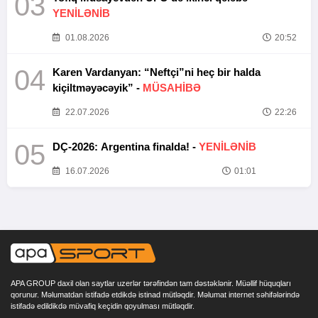
03
YENİLƏNİB
01.08.2026
20:52
04
Karen Vardanyan: “Neftçi”ni heç bir halda
kiçiltməyəcəyik” -
MÜSAHİBƏ
22.07.2026
22:26
05
DÇ-2026: Argentina finalda! -
YENİLƏNİB
16.07.2026
01:01
APA GROUP daxil olan saytlar uzerlər tərəfindən tam dəstəklənir. Müəllif hüquqları
qorunur. Məlumatdan istifadə etdikdə istinad mütləqdir. Məlumat internet səhifələrində
istifadə edildikdə müvafiq keçidin qoyulması mütləqdir.