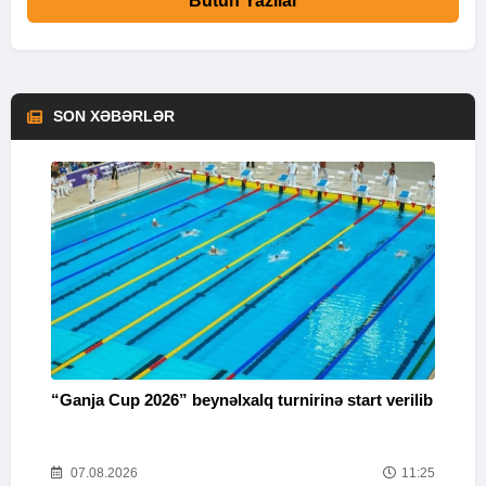
Bütün Yazılar
SON XƏBƏRLƏR
“Ganja Cup 2026” beynəlxalq turnirinə start verilib
İ
30
07.08.2026
11:25